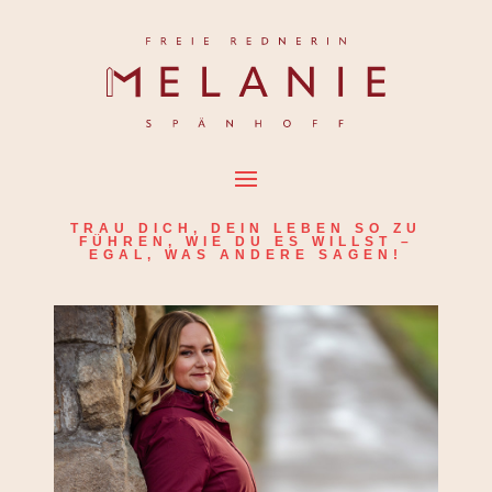
TRAU DICH, DEIN LEBEN SO ZU
FÜHREN, WIE DU ES WILLST –
EGAL, WAS ANDERE SAGEN!